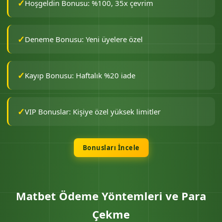
Hoşgeldin Bonusu: %100, 35x çevrim
Deneme Bonusu: Yeni üyelere özel
Kayıp Bonusu: Haftalık %20 iade
VIP Bonuslar: Kişiye özel yüksek limitler
Bonusları İncele
Matbet Ödeme Yöntemleri ve Para
Çekme