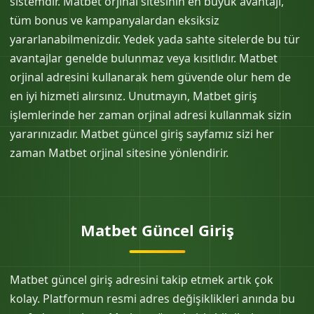
sistemdir. Matbet orjinal sitesinin en büyük avantajı,
tüm bonus ve kampanyalardan eksiksiz
yararlanabilmenizdir. Yedek yada sahte sitelerde bu tür
avantajlar genelde bulunmaz veya kısıtlıdır. Matbet
orjinal adresini kullanarak hem güvende olur hem de
en iyi hizmeti alırsınız. Unutmayın, Matbet giriş
işlemlerinde her zaman orjinal adresi kullanmak sizin
yararınızadır. Matbet güncel giriş sayfamız sizi her
zaman Matbet orjinal sitesine yönlendirir.
Matbet Güncel Giriş
Matbet güncel giriş adresini takip etmek artık çok
kolay. Platformun resmi adres değişiklikleri anında bu