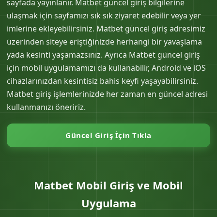
sayfada yayınlanır. Matbet güncel giriş bilgilerine
ulaşmak için sayfamızı sık sık ziyaret edebilir veya yer
imlerine ekleyebilirsiniz. Matbet güncel giriş adresimiz
üzerinden siteye eriştiğinizde herhangi bir yavaşlama
yada kesinti yaşamazsınız. Ayrıca Matbet güncel giriş
için mobil uygulamamızı da kullanabilir, Android ve iOS
cihazlarınızdan kesintisiz bahis keyfi yaşayabilirsiniz.
Matbet giriş işlemlerinizde her zaman en güncel adresi
kullanmanızı öneririz.
Güncel Giriş İçin Tıkla
Matbet Mobil Giriş ve Mobil
Uygulama