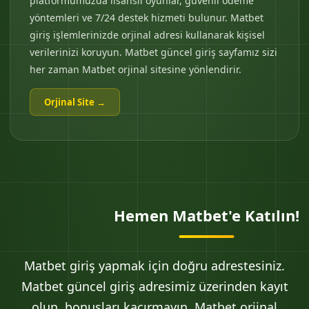
platformumuzda lisanslı oyunlar, güvenli ödeme
yöntemleri ve 7/24 destek hizmeti bulunur. Matbet
giriş işlemlerinizde orjinal adresi kullanarak kişisel
verilerinizi koruyun. Matbet güncel giriş sayfamız sizi
her zaman Matbet orjinal sitesine yönlendirir.
Orjinal Site →
Hemen Matbet'e Katılın!
Matbet giriş yapmak için doğru adrestesiniz.
Matbet güncel giriş adresimiz üzerinden kayıt
olun, bonusları kaçırmayın. Matbet orjinal