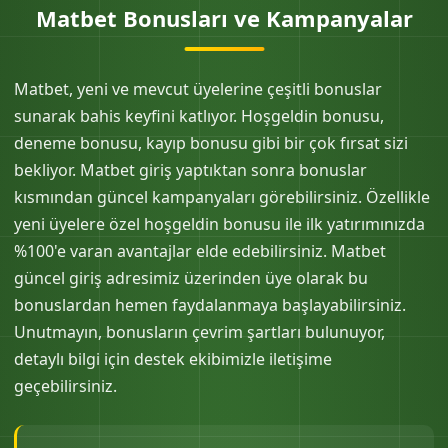
Matbet Bonusları ve Kampanyalar
Matbet, yeni ve mevcut üyelerine çeşitli bonuslar
sunarak bahis keyfini katlıyor. Hoşgeldin bonusu,
deneme bonusu, kayıp bonusu gibi bir çok fırsat sizi
bekliyor. Matbet giriş yaptıktan sonra bonuslar
kısmından güncel kampanyaları görebilirsiniz. Özellikle
yeni üyelere özel hoşgeldin bonusu ile ilk yatırımınızda
%100'e varan avantajlar elde edebilirsiniz. Matbet
güncel giriş adresimiz üzerinden üye olarak bu
bonuslardan hemen faydalanmaya başlayabilirsiniz.
Unutmayın, bonusların çevrim şartları bulunuyor,
detaylı bilgi için destek ekibimizle iletişime
geçebilirsiniz.