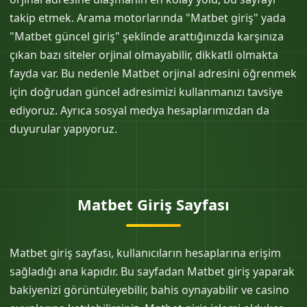
takip etmek. Arama motorlarında "Matbet giriş" yada
"Matbet güncel giriş" şeklinde arattığınızda karşınıza
çıkan bazı siteler orjinal olmayabilir, dikkatli olmakta
fayda var. Bu nedenle Matbet orjinal adresini öğrenmek
için doğrudan güncel adresimizi kullanmanızı tavsiye
ediyoruz. Ayrıca sosyal medya hesaplarımızdan da
duyurular yapıyoruz.
Matbet Giriş Sayfası
Matbet giriş sayfası, kullanıcıların hesaplarına erişim
sağladığı ana kapıdır. Bu sayfadan Matbet giriş yaparak
bakiyenizi görüntüleyebilir, bahis oynayabilir ve casino