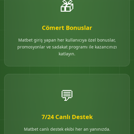
🎁
Cömert Bonuslar
Matbet giriş yapan her kullanıcıya özel bonuslar,
promosyonlar ve sadakat programı ile kazancınızı
katlayın.
💬
7/24 Canlı Destek
Matbet canlı destek ekibi her an yanınızda.