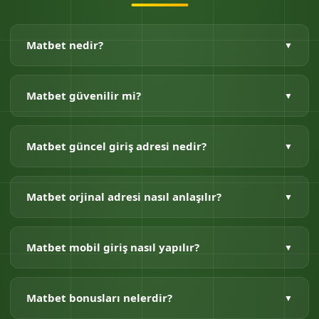
Matbet nedir?
▼
Matbet, online bahis ve casino platformudur. 2014
yılından beri kullanıcılarına canlı bahis, spor
Matbet güvenilir mi?
▼
müsabakaları, casino oyunları ve daha bir çok hizmet
sunmaktadır. Matbet giriş yaparak tüm özelliklerden
Evet, Matbet Curacao lisansı ile faaliyet gösteren,
faydalanabilirsiniz.
binlerce kullanıcısı olan güvenilir bir platformdur.
Matbet güncel giriş adresi nedir?
▼
Matbet orjinal adresini kullanarak gönül rahatlığıyla
giriş yapabilirsiniz.
Matbet güncel giriş adresimize bu sayfadan
ulaşabilirsiniz. Güncel adres her zaman burada
Matbet orjinal adresi nasıl anlaşılır?
▼
yayınlanır, sayfamızı takip edin.
Matbet orjinal adresini anlamak için lisans bilgilerini
kontrol edebilir, güncel giriş sayfamızı kullanabilirsiniz.
Matbet mobil giriş nasıl yapılır?
▼
Sahte sitelerden uzak durmak için adresimizi kaydedin.
Matbet mobil giriş için tarayıcınızdan adresimize
girmeniz yeterli. Android için APK da mevcut. Mobil
Matbet bonusları nelerdir?
▼
cihazlardan sorunsuz erişim sağlayabilirsiniz.