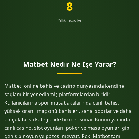
8
Yıllık Tecrübe
Matbet Nedir Ne İşe Yarar?
Matbet, online bahis ve casino dünyasında kendine
saglam bir yer edinmiş platformlardan biridir.
Kullanıcılarına spor müsabakalarında canlı bahis,
yüksek oranlı maç önü bahisleri, sanal sporlar ve daha
bir çok farklı kategoride hizmet sunar. Bunun yanında
canlı casino, slot oyunları, poker ve masa oyunları gibi
geniş bir oyun yelpazesi mevcut. Peki Matbet tam