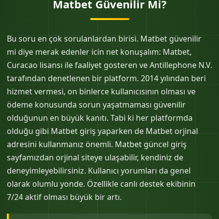
Matbet Güvenilir Mi?
Bu soru en çok sorulanlardan birisi. Matbet güvenilir
mi diye merak edenler icin net konuşalım: Matbet,
Curacao lisansı ile faaliyet gosteren ve Antillephone N.V.
tarafından denetlenen bir platform. 2014 yılından beri
hizmet vermesi, on binlerce kullanıcısının olması ve
ödeme konusunda sorun yaşatmaması güvenilir
olduğunun en büyük kanıtı. Tabi ki her platformda
olduğu gibi Matbet giriş yaparken de Matbet orjinal
adresini kullanmanız önemli. Matbet güncel giriş
sayfamızdan orjinal siteye ulaşabilir, kendiniz de
deneyimleyebilirsiniz. Kullanıcı yorumları da genel
olarak olumlu yonde. Özellikle canlı destek ekibinin
7/24 aktif olması büyük bir artı.