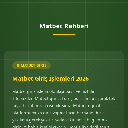
Matbet'te hoşgeldin bonusu, deneme bonusu, kayıp
bonusu ve VIP bonuslar bulunmaktadır. Matbet giriş
yaparak güncel bonusları görebilirsiniz.
Matbet Rehberi
📘 MATBET GIRIŞ
Matbet Giriş İşlemleri 2026
Matbet giriş işlemi oldukça basit ve hızlıdır.
Sitemizden Matbet güncel giriş adresine ulaşarak tek
tuşla hesabınıza erişebilirsiniz. Matbet orjinal
platformumuza giriş yapmak için herhangi bir ek
yazılıma gerek yoktur. Sadece kullanıcı bilgilerinizi
girin ve bahis keyfini çıkarın. Henuz üye değilseniz