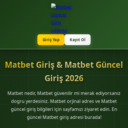
Giriş Yap
Kayıt Ol
Matbet Giriş & Matbet Güncel
Giriş 2026
Matbet nedir, Matbet güvenilir mi merak ediyorsanız
dogru yerdesiniz. Matbet orjinal adres ve Matbet
güncel giriş bilgileri için sayfamızı ziyaret edin. En
güncel Matbet giriş adresi burada!