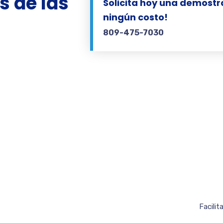
as
de las
Solicita hoy una demostr
ningún costo!
a
809-475-7030
Facili