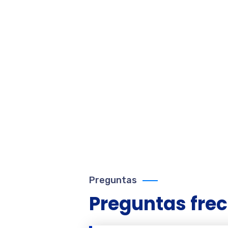
 depósito de agua
o de cada botella
y el envase no
nos recursos.
Preguntas
Preguntas
fre