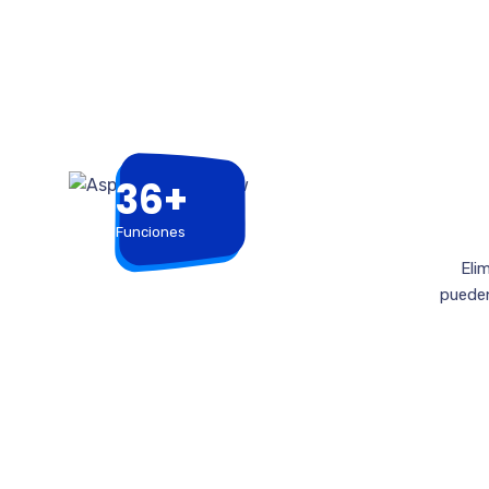
36+
Funciones
Eli
pueden