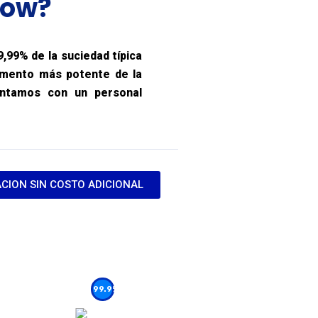
bow?
9,99% de la suciedad típica
lemento más potente de la
ontamos con un personal
CION SIN COSTO ADICIONAL
99.9%